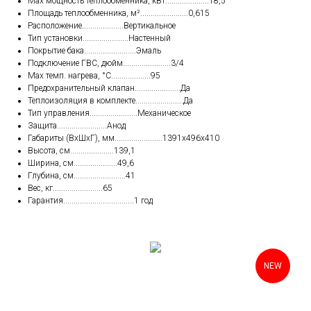
Max мощность теплообменника, кВт.....................18,5
Площадь теплообменника, м².......................0,615
Расположение....................Вертикальное
Тип установки......................Настенный
Покрытие бака.........................Эмаль
Подключение ГВС, дюйм.......................3/4
Max темп. нагрева, °С...................95
Предохранительный клапан......................Да
Теплоизоляция в комплекте.......................Да
Тип управления.......................Механическое
Защита........................Анод
Габариты (ВхШхГ), мм.......................1391x496x410
Высота, см.....................139,1
Ширина, см.....................49,6
Глубина, см.........................41
Вес, кг........................65
Гарантия..................................1 год
NEW