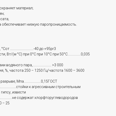
охраняет материал;
ен;
сата;
а обеспечивает низкую паропроницаемость.
...........................-40 до +95pr3
/(м·°С) при 0°С при 10°С при 50°С.................0,035
ного пара,........................ >3 000
 %, частота 250 – 1250 Гц/частота 1600 – 3600
ве, Мпа......................0,15ГОСТ
................стойки к агрессивным строительным
 гипсу, извести
.............не содержат хлорфторуглеводородов
.20 – 25