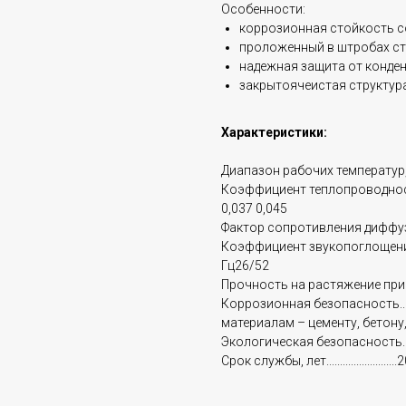
Особенности:
коррозионная стойкость с
проложенный в штробах ст
надежная защита от конден
закрытоячеистая структур
Характеристики:
Диапазон рабочих температур, °Сот ...
Коэффициент теплопроводности, Вт
0,037 0,045
Фактор сопротивления диффузии водя
Коэффициент звукопоглощения,
Гц26/52
Прочность на растяжение при разры
Коррозионная безопасность.......
материалам – цементу, бетону,
Экологическая безопасность....
Срок службы, лет.........................