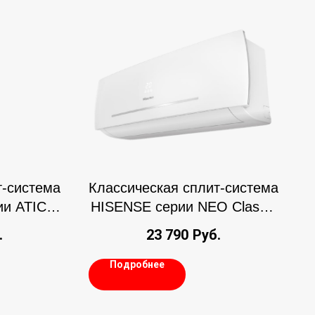
т-система
Классическая сплит-система
ии ATICA
HISENSE серии NEO Classic
A
.
23 790
Руб.
Подробнее