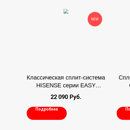
NEW
Классическая сплит-система
Спл
HISENSE серии EASY
CLASSIC A
22 090
Руб.
Подробнее
П