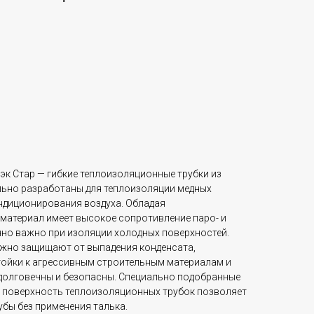
к Стар — гибкие теплоизоляционные трубки из
ьно разработаны для теплоизоляции медных
ндиционирования воздуха. Обладая
 материал имеет высокое сопротивление паро- и
но важно при изоляции холодных поверхностей.
ежно защищают от выпадения конденсата,
тойки к агрессивным строительным материалам и
долговечны и безопасны. Специально подобранные
я поверхность теплоизоляционных трубок позволяет
убы без применения талька.