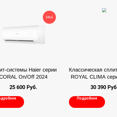
SALE
ит-системы Haier серии
Классическая спли
CORAL On/Off 2024
ROYAL CLIMA сер
NERO
25 600
Руб.
30 390
Руб
одробнее
Подробнее